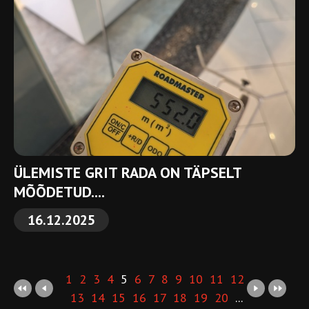
ÜLEMISTE GRIT RADA ON TÄPSELT
MÕÕDETUD....
16.12.2025
1
2
3
4
5
6
7
8
9
10
11
12
13
14
15
16
17
18
19
20
...