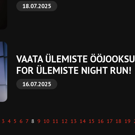
18.07.2025
VAATA ÜLEMISTE ÖÖJOOKSU 
FOR ÜLEMISTE NIGHT RUN!
16.07.2025
3
4
5
6
7
8
9
10
11
12
13
14
15
16
17
18
19