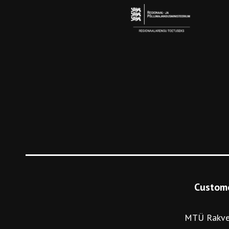
Custome
MTÜ Rakve