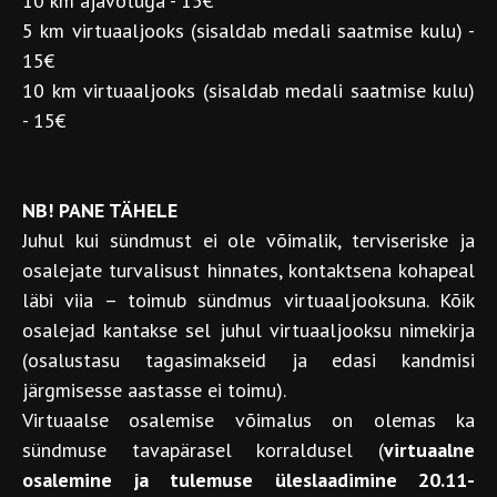
10 km ajavõtuga - 15€
5 km virtuaaljooks (sisaldab medali saatmise kulu) -
15€
10 km virtuaaljooks (sisaldab medali saatmise kulu)
- 15€
NB! PANE TÄHELE
Juhul kui sündmust ei ole võimalik, terviseriske ja
osalejate turvalisust hinnates, kontaktsena kohapeal
läbi viia – toimub sündmus virtuaaljooksuna. Kõik
osalejad kantakse sel juhul virtuaaljooksu nimekirja
(osalustasu tagasimakseid ja edasi kandmisi
järgmisesse aastasse ei toimu).
Virtuaalse osalemise võimalus on olemas ka
sündmuse tavapärasel korraldusel (
virtuaalne
osalemine ja tulemuse üleslaadimine 20.11-