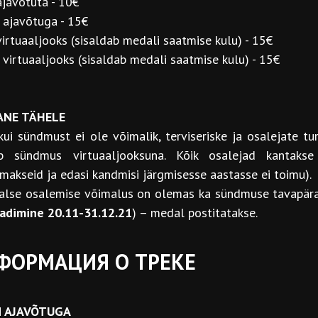
javõtuta - 10€
 ajavõtuga - 15€
irtuaaljooks (sisaldab medali saatmise kulu) - 15€
virtuaaljooks (sisaldab medali saatmise kulu) - 15€
ANE TÄHELE
kui sündmust ei ole võimalik, terviseriske ja osalejate tu
b sündmus virtuaaljooksuna. Kõik osalejad kantakse 
makseid ja edasi kandmisi järgmisesse aastasse ei toimu).
aalse osalemise võimalus on olemas ka sündmuse tavapäras
aadimine 20.11-31.12.21
) – medal postitatakse.
ФОРМАЦИЯ О ТРЕКЕ
M AJAVÕTUGA