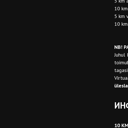
5 km a
10 km
5 km v
10 km 
NB! P
Juhul 
toimu
tagasi
Virtu
ülesl
ИН
10 K