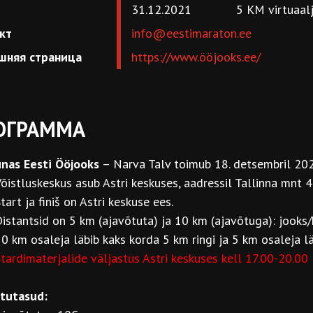
31.12.2021
5 KM virtuaal
кт
info@eestimaraton.ee
шняя страница
https://www.ööjooks.ee/
ОГРАММА
nas Eesti Ööjooks
– Narva Talv toimub 18. detsembril 20
õistluskeskus asub Astri keskuses, aadressil Tallinna mnt 4
tart ja finiš on Astri keskuse ees.
istantsid on 5 km (ajavõtuta) ja 10 km (ajavõtuga): jooks/
0 km osaleja läbib kaks korda 5 km ringi ja 5 km osaleja lä
tardimaterjalide väljastus Astri keskuses kell 17.00-20.00
tutasud: