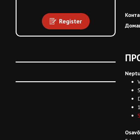
Конта
Register
Дома
ПР
Neptu
V
S
D
1
S
Osavõ