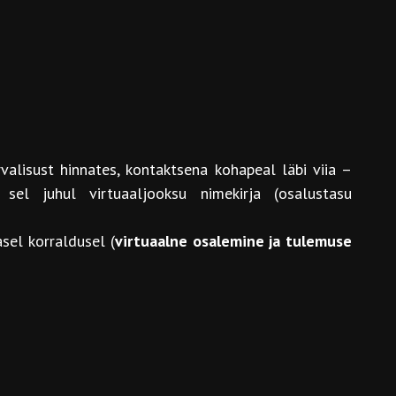
rvalisust hinnates, kontaktsena kohapeal läbi viia –
sel juhul virtuaaljooksu nimekirja (osalustasu
el korraldusel (
virtuaalne osalemine ja tulemuse