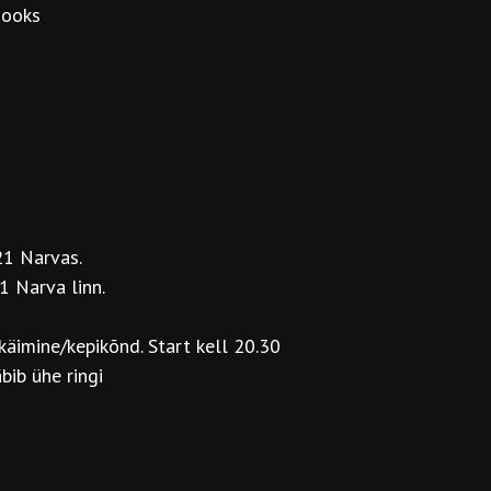
jooks
21 Narvas.
1 Narva linn.
käimine/kepikõnd. Start kell 20.30
bib ühe ringi