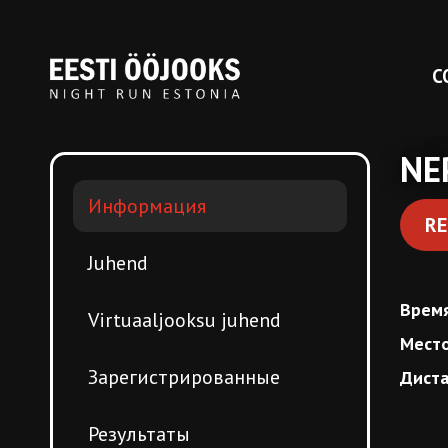
С
NE
Информация
RE
Juhend
Врем
Virtuaaljooksu juhend
Мест
Зарегистрированные
Дист
Результаты