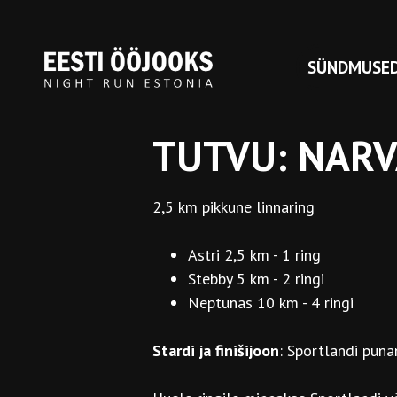
SÜNDMUSE
TUTVU: NARV
2,5 km pikkune linnaring
Astri 2,5 km - 1 ring
Stebby 5 km - 2 ringi
Neptunas 10 km - 4 ringi
Stardi ja finišijoon
: Sportlandi puna