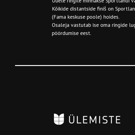
Uuele ringile minnakse Sportlandi v
Kõikide distantside finiš on Sportla
(Fama keskuse poole) hoides.
Osaleja vastutab ise oma ringide lu
pöördumise eest.