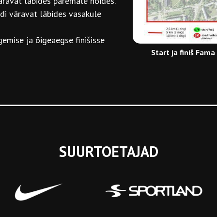
äravat läbides paremale hoides.
ndi väravat läbides vasakule
gemise ja õigeaegse finišisse
Start ja finiš Fam
SUURTOETAJAD