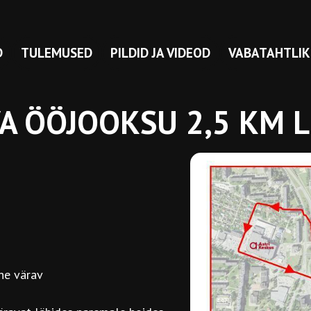
D
TULEMUSED
PILDID JA VIDEOD
VABATAHTLIK
A ÖÖJOOKSU 2,5 KM 
ne värav