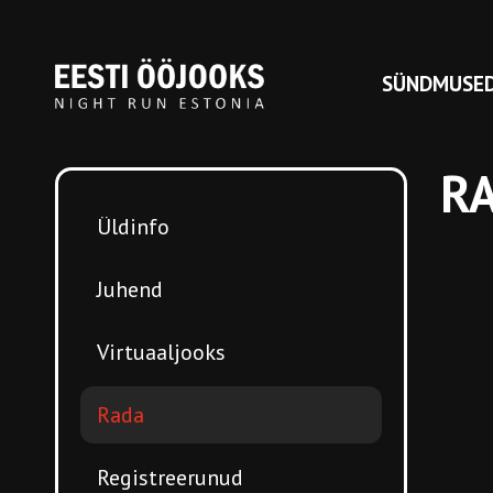
SÜNDMUSE
R
Üldinfo
Juhend
Virtuaaljooks
Rada
Registreerunud