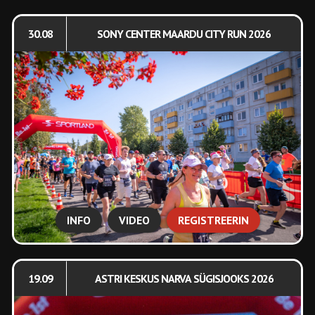
30.08
SONY CENTER MAARDU CITY RUN 2026
INFO
VIDEO
REGISTREERIN
19.09
ASTRI KESKUS NARVA SÜGISJOOKS 2026