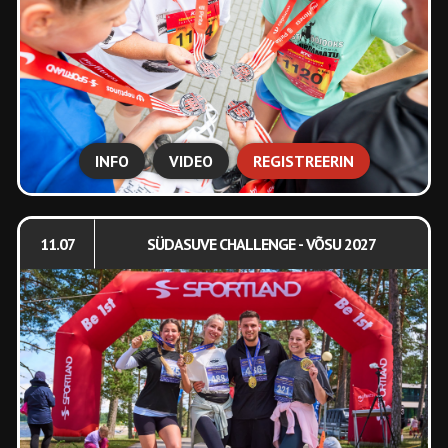
INFO
VIDEO
REGISTREERIN
11.07
SÜDASUVE CHALLENGE - VÕSU 2027