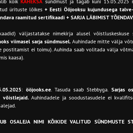
alib kõik
KAHEKSA
sündmust ja tagab kuni 15.05.2025 re
ud ürituste lõikes
+ Eesti Ööjooksu kujundusega talve-
õendava raamitud sertifikaadi + SARJA LÄBIMIST TÕEND
kaadid) väljastatakse nimekirja alusel võistluskeskuse s
jaoks viimasel sarja sündmusel.
Auhindade mitte välja võt
 postitamist ei toimu). Auhinda saab volitada välja võtma 
is kaasa).
5.05.2025
:
ööjooks.ee
. Tasuda saab Stebbyga.
Sarjas o
võistlejaid.
Auhindadele ja soodustasudele ei kvalifits
alejad.
LMUB OSALEJA NIMI KÕIKIDE VALITUD SÜNDMUSTE 