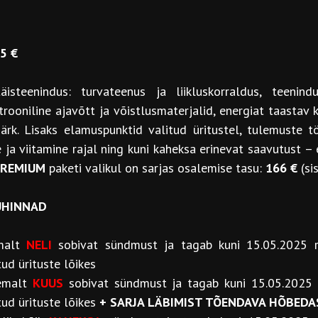
5 €
steenindus: turvateenus ja liikluskorraldus, teenindus
ktrooniline ajavõtt ja võistlusmaterjalid, energiat taastav k
rk. Lisaks elamuspunktid valitud üritustel, tulemuste töö
 ja viitamine rajal ning kuni kaheksa erinevat saavutust –
PREMIUM
paketi valikul on sarjas osalemise tasu:
166 €
(s
AUHINNAD
malt
NELI
sobivat sündmust ja tagab kuni 15.05.2025 re
d ürituste lõikes
hemalt
KUUS
sobivat sündmust ja tagab kuni 15.05.2025 r
ud ürituste lõikes
+ SARJA LÄBIMIST TÕENDAVA HÕBEDA