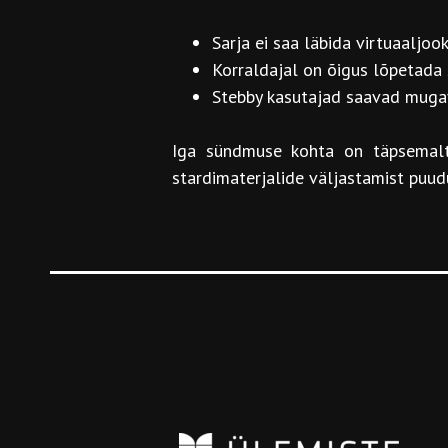
Sarja ei saa läbida virtuaaljoo
Korraldajal on õigus lõpetada 
Stebby kasutajad saavad mugav
Iga sündmuse kohta on täpsemalt v
stardimaterjalide väljastamist puudu