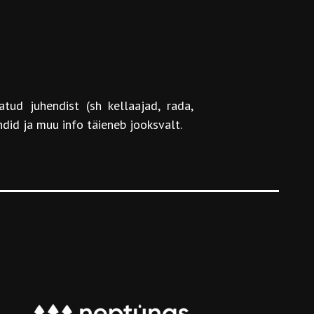
tud juhendist (sh kellaajad, rada,
ndid ja muu info täieneb jooksvalt.