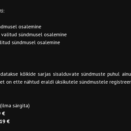
i:
ündmusel osalemine
 valitud sündmusel osalemine
litud sündmusel osalemine
endatakse kõikide sarjas sisalduvate sündmuste puhul ain
t on ette nähtud eraldi üksikutele sündmustele registreer
(ilma särgita)
 €
19 €