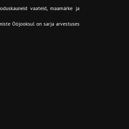
ooduskauneid vaateid, maamärke ja
emiste Ööjooksul on sarja arvestuses