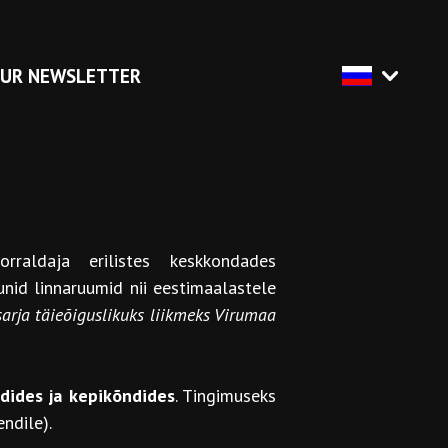
OUR NEWSLETTER
raldaja erilistes keskkondades
unid linnaruumid nii eestimaalastele
arja täieõiguslikuks liikmeks Virumaa
dides ja kepikõndides
. Tingimuseks
ndile).