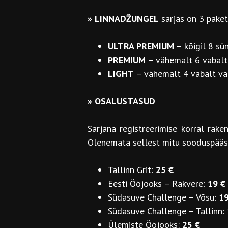
»
LINNADŽUNGEL
sarjas on 3 pakett
ULTRA PREMIUM
– kõigil 8 s
PREMIUM
– vähemalt 6 vabalt
LIGHT
– vähemalt 4 vabalt va
» OSALUSTASUD
Sarjana registreerimise korral rak
Olenemata sellest mitu sooduspääse
Tallinn Grit:
25 €
Eesti Ööjooks – Rakvere:
19 €
Südasuve Challenge – Võsu:
19
Südasuve Challenge – Tallinn:
Ülemiste Ööjooks:
25 €