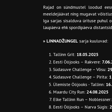
Rajad on sündmustel loodud eesmä
meeldejäävat ning mugavat võistluske
Iga sarjas sisalduva ürituse puhul 
laupäeva ehk spordipäeva distantsid
»
LINNADŽUNGEL
sarja kuuluvad:
Tallinn Grit:
18.05.2025
Eesti Ööjooks – Rakvere:
7.06
Südasuve Challenge – Võsu:
29
Südasuve Challenge – Pirita:
1
Ülemiste Ööjooks - Tallinn:
16
Maardu City Run:
24.08.2025
Elke Tallinn Run – Noblessner
Eesti Ööjooks – Narva Sügis:
2