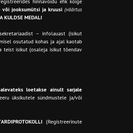
gistreerides hinnavõidu ehk kõige
 või jooksumütsi ja kruusi
(väärtus
AVA KULDSE MEDALI
ekretariaadist – infolauast (isikut
misel osutatud kohas ja ajal kaotab
teist isikut (osaleja isikut tõendav
salevateks loetakse ainult sarjale
eeru üksikutele sündmustele ja/või
STARDIPROTOKOLLI
(Registreerinute