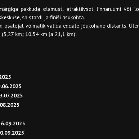
rgiga pakkuda elamust, atraktiivset linnaruumi või l
skuse, sh stardi ja finiši asukohta.
on osalejal võimalik valida endale jõukohane distants. Ül
 (5,27 km; 10,54 km ja 21,1 km).
.2025
.06.2025
3.07.2025
.08.2025
:
6.09.2025
0.09.2025