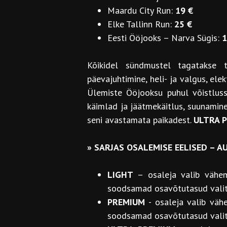
Maardu City Run:
19 €
Elke Tallinn Run:
25 €
Eesti Ööjooks – Narva Sügis:
1
Kõikidel sündmustel tagatakse täi
päevajuhtimine, heli- ja valgus, ele
Ülemiste Ööjooksu puhul võistlussä
käimlad ja jäätmekäitlus, suunamine
seni avastamata paikadest.
ULTRA 
»
SARJAS OSALEMISE EELISED – 
LIGHT
– osaleja valib vähe
soodsamad osavõtutasud valitu
PREMIUM
- osaleja valib vä
soodsamad osavõtutasud valit