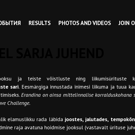
ОБЫТИЯ
RESULTS
PHOTOS AND VIDEOS
JOIN 
L SARJA JUHEND
u ja teiste võistluste ning liikumisürituste kor
ste sari
. Eesmärgiga innustada inimesi liikuma ja tuua ka
utimiseks.
Erandina on ainsa mittelinnalise korralduskohana s
uve Challenge.
lik elamuslikku rada läbida
joostes, jalutades, tempokõn
õudmine raja avatuna hoidmise jooksul (vastavalt ürituse juhe