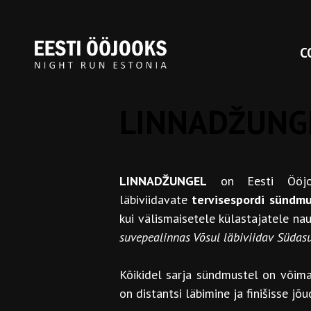
С
LINNADŽUNGE
LINNADŽUNGEL
on Eesti Ööjooks
läbiviidavate
tervisespordi sündmu
kui välismaisetele külastajatele na
suvepealinnas Võsul läbiviidav Südas
Kõikidel sarja sündmustel on võima
on distantsi läbimine ja finišisse j