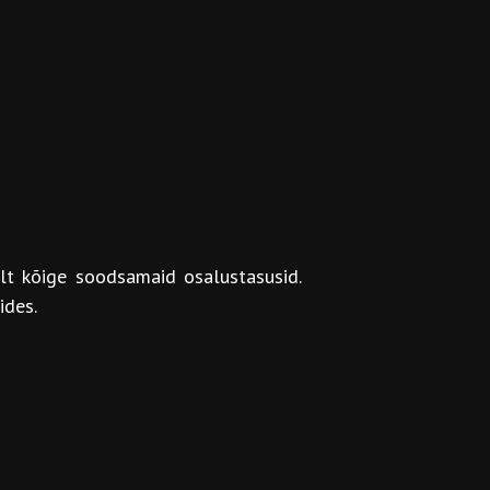
ult kõige soodsamaid osalustasusid.
ides.