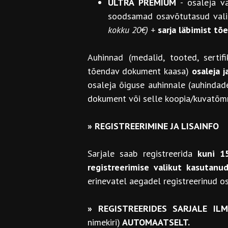
ULTRA PREMIUM
- osaleja v
soodsamad osavõtutasud valit
kokku 20€) +
sarja läbimist t
Auhinnad (medalid, tooted, sertifi
tõendav dokument kaasa)
osaleja 
osaleja õiguse auhinnale (auhindade
dokument või selle koopia/kuvatõmm
»
REGISTREERIMINE JA LISAINFO
Sarjale saab registreerida
kuni 1
registreerimise valikut kasutanud 
erinevatel aegadel registreerinud os
»
REGISTREERIDES SARJALE I
nimekiri)
AUTOMAATSELT.