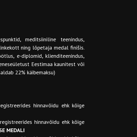
punktid, meditsiiniline teenindus,
inkekott ning lõpetaja medal finišis.
tlus, e-diplomid, klienditeenindus,
 eneseületust Eestimaa kaunitest või
isaldab 22% käibemaksu)
gistreerides hinnavõidu ehk kõige
egistreerides hinnavõidu ehk kõige
SE MEDALI