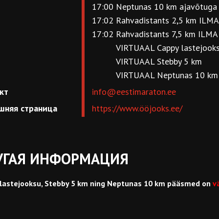
17:00
Neptunas 10 km ajavõtuga
17:02
Rahvadistants 2,5 km ILM
17:02
Rahvadistants 7,5 km ILM
VIRTUAAL Cappy lastejooks
VIRTUAAL Stebby 5 km
VIRTUAAL Neptunas 10 km
кт
info@eestimaraton.ee
шняя страница
https://www.ööjooks.ee/
УГАЯ ИНФОРМАЦИЯ
lastejooksu, Stebby 5 km ning Neptunas 10 km pääsmed on
v