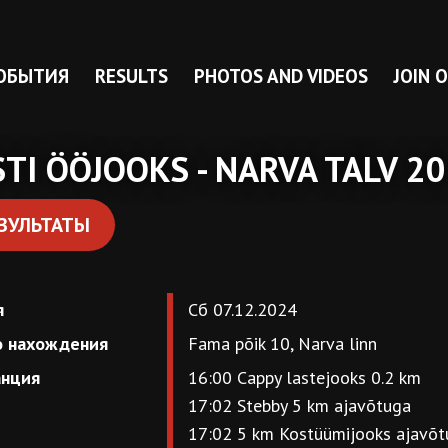
ОБЫТИЯ
RESULTS
PHOTOS AND VIDEOS
JOIN 
STI ÖÖJOOKS - NARVA TALV 2
ЗУЛЬТАТЫ
я
Сб 07.12.2024
о нахождения
Fama põik 10, Narva linn
анция
16:00
Cappy lastejooks 0.2 km
17:02
Stebby 5 km ajavõtuga
17:02
5 km Kostüümijooks ajavõt