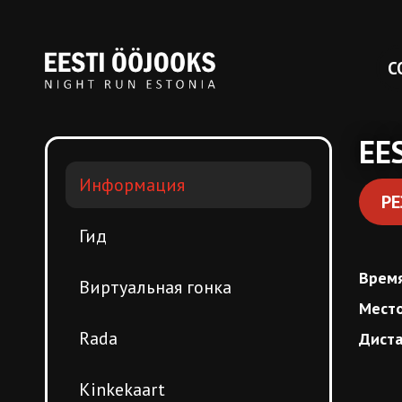
С
EE
Информация
РЕ
Гид
Врем
Виртуальная гонка
Мест
Rada
Дист
Kinkekaart