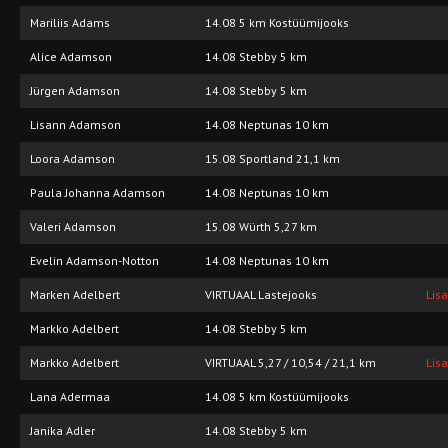
Mariliis Adams
14.08 5 km Kostüümijooks
Alice Adamson
14.08 Stebby 5 km
Jürgen Adamson
14.08 Stebby 5 km
Lisann Adamson
14.08 Neptunas 10 km
Loora Adamson
15.08 Sportland 21,1 km
Paula Johanna Adamson
14.08 Neptunas 10 km
Valeri Adamson
15.08 Würth 5,27 km
Evelin Adamson-Notton
14.08 Neptunas 10 km
Marken Adelbert
VIRTUAAL Lastejooks
Lis
Markko Adelbert
14.08 Stebby 5 km
Markko Adelbert
VIRTUAAL 5,27 / 10,54 / 21,1 km
Lis
Lana Adermaa
14.08 5 km Kostüümijooks
Janika Adler
14.08 Stebby 5 km