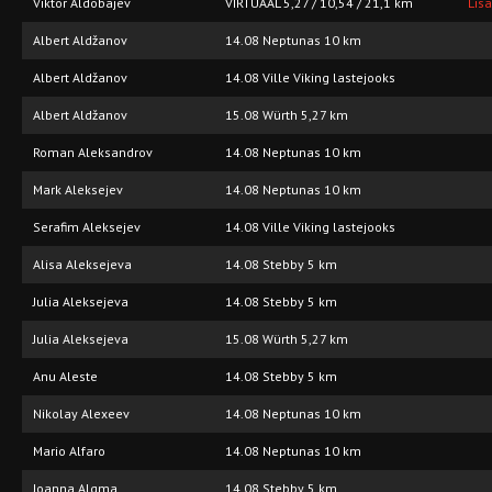
Viktor Aldõbajev
VIRTUAAL 5,27 / 10,54 / 21,1 km
Lis
Albert Aldžanov
14.08 Neptunas 10 km
Albert Aldžanov
14.08 Ville Viking lastejooks
Albert Aldžanov
15.08 Würth 5,27 km
Roman Aleksandrov
14.08 Neptunas 10 km
Mark Aleksejev
14.08 Neptunas 10 km
Serafim Aleksejev
14.08 Ville Viking lastejooks
Alisa Aleksejeva
14.08 Stebby 5 km
Julia Aleksejeva
14.08 Stebby 5 km
Julia Aleksejeva
15.08 Würth 5,27 km
Anu Aleste
14.08 Stebby 5 km
Nikolay Alexeev
14.08 Neptunas 10 km
Mario Alfaro
14.08 Neptunas 10 km
Joanna Algma
14.08 Stebby 5 km