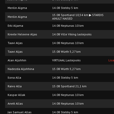
Merilin Algma
14.08 Stebby 5 km
15.08 Sportland 10,54 km ▶ STARDIS
Merilin Algma
AINULT NAISED
Erki Aljama
14.08 Neptunas 10 km
Kreete Heleene Aljas
14.08 Ville Viking lastejooks
Taavi Aljas
14.08 Neptunas 10 km
Taavi Aljas
15.08 Würth 5,27 km
Alan Aljohhin
VIRTUAAL Lastejooks
Lis
Nadezda Aljohhina
15.08 Würth 5,27 km
Ilona Alla
14.08 Stebby 5 km
Raivo Alla
15.08 Sportland 21,1 km
Kaspar Allak
14.08 Neptunas 10 km
Anett Allas
14.08 Neptunas 10 km
Jan Samuel Allas
14.08 Stebby 5 km