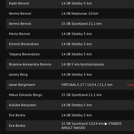
Kadri Benrot
14.08 Stebby 5 km
Kermo Benrot
14.08 Neptunas 10 km
Kermo Benrot
15.08 Sportland 21,1 km
Merle Benrot
14.08 Stebby 5 km
Emmili Berendsen
14.08 Stebby 5 km
Tatjana Berendsen
14.08 Stebby 5 km
Brianna Alexandra Berens
14.08 5 km Kostüümijooks
Janely Berg
14.08 Stebby 5 km
Janar Bergmann
VIRTUAAL 5,27 / 10,54 / 21,1 km
Lis
Mikus Edvards Bergs
15.08 Sportland 21,1 km
Küllike Berjozkin
14.08 Stebby 5 km
Eve Berkis
14.08 Stebby 5 km
15.08 Sportland 10,54 km ▶ STARDIS
Eve Berkis
AINULT NAISED