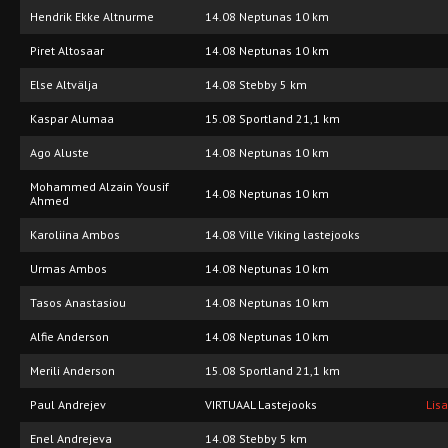
Hendrik Ekke Altnurme
14.08 Neptunas 10 km
Piret Altosaar
14.08 Neptunas 10 km
Else Altvälja
14.08 Stebby 5 km
Kaspar Alumaa
15.08 Sportland 21,1 km
Ago Aluste
14.08 Neptunas 10 km
Mohammed Alzain Yousif
14.08 Neptunas 10 km
Ahmed
Karoliina Ambos
14.08 Ville Viking lastejooks
Urmas Ambos
14.08 Neptunas 10 km
Tasos Anastasiou
14.08 Neptunas 10 km
Alfie Anderson
14.08 Neptunas 10 km
Merili Anderson
15.08 Sportland 21,1 km
Paul Andrejev
VIRTUAAL Lastejooks
Lis
Enel Andrejeva
14.08 Stebby 5 km