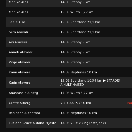
Monika Alas
14.08 Stebby 5 km
Monika Alas
15.08 Würth 5,27 km
Teele Alas
15.08 Sportland 21,1 km
Siim Alaväli
15.08 Sportland 21,1 km
Airi Alaveer
14.08 Stebby 5 km
Anneli Alaveer
14.08 Stebby 5 km
Virge Alaveer
14.08 Stebby 5 km
Karin Alavere
14.08 Neptunas 10 km
15.08 Sportland 10,54 km ▶ STARDIS
Karin Alavere
AINULT NAISED
Anastassia Alberg
15.08 Würth 5,27 km
Grette Alberg
VIRTUAAL 5 / 10 km
Lis
Robinson Alcantara
14.08 Neptunas 10 km
Luciana Grace Aldana-Eljaste
14.08 Ville Viking lastejooks