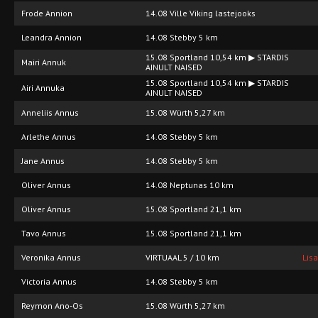
Frode Annion
14.08 Ville Viking lastejooks
Leandra Annion
14.08 Stebby 5 km
15.08 Sportland 10,54 km ▶ STARDIS
Mairi Annuk
AINULT NAISED
15.08 Sportland 10,54 km ▶ STARDIS
Airi Annuka
AINULT NAISED
Anneliis Annus
15.08 Würth 5,27 km
Arlethe Annus
14.08 Stebby 5 km
Jane Annus
14.08 Stebby 5 km
Oliver Annus
14.08 Neptunas 10 km
Oliver Annus
15.08 Sportland 21,1 km
Tavo Annus
15.08 Sportland 21,1 km
Veronika Annus
VIRTUAAL 5 / 10 km
Lis
Victoria Annus
14.08 Stebby 5 km
Reymon Ano-Os
15.08 Würth 5,27 km