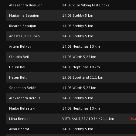
Alessandra Beaujon
14.08 Ville Viking lastejooks
Marianne Beaujon
14.08 Stebby 5 km
Ricardo Beaujon
14.08 Stebby 5 km
Anastasija Belinko
14.08 Stebby 5 km
Artem Belkov
14.08 Neptunas 10 km
Claudia Bell
15.08 Würth 5,27 km
Helen Bell
14.08 Neptunas 10 km
Helen Bell
15.08 Sportland 21,1 km
Sebastian Belõh
15.08 Würth 5,27 km
Aleksandra Belous
14.08 Stebby 5 km
Marko Belzetski
14.08 Neptunas 10 km
Liina Bender
VIRTUAAL 5,27 / 10,54 / 21,1 km
Lis
Aivar Benrot
14.08 Stebby 5 km