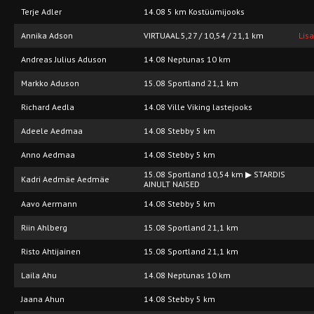
Terje Adler
14.08 5 km Kostüümijooks
Annika Adson
VIRTUAAL 5,27 / 10,54 / 21,1 km
Lis
Andreas Julius Aduson
14.08 Neptunas 10 km
Markko Aduson
15.08 Sportland 21,1 km
Richard Aedla
14.08 Ville Viking lastejooks
Adeele Aedmaa
14.08 Stebby 5 km
Anno Aedmaa
14.08 Stebby 5 km
15.08 Sportland 10,54 km ▶ STARDIS
Kadri Aedmäe Aedmäe
AINULT NAISED
Aavo Aermann
14.08 Stebby 5 km
Riin Ahlberg
15.08 Sportland 21,1 km
Risto Ahtijainen
15.08 Sportland 21,1 km
Laila Ahu
14.08 Neptunas 10 km
Jaana Ahun
14.08 Stebby 5 km