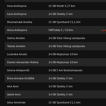
Irina Andrejeva
15.08 Würth 5,27 km
Julia Andrejeva
14.08 Stebby 5 km
Mouhamadi Anelka
15.08 Sportland 21,1 km
Alina Anikejeva
VIRTUAAL 5 / 10 km
Lis
Stella Aniskin
14.08 Ville Viking lastejooks
Tobias Aniskin
14.08 Ville Viking lastejooks
Lisandra Aniste
14.08 Neptunas 10 km
Daniel Alexander Änkilä
14.08 Neptunas 10 km
Jelena Ankipovitš
14.08 5 km Kostüümijooks
Elina Annala-Oništšik
14.08 Stebby 5 km
Aile Anni
14.08 Stebby 5 km
Jakob Anni
14.08 Stebby 5 km
Artur Annimäe
15.08 Sportland 21,1 km