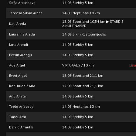
Sofia Ardassova
14.08 Stebby 5 km
Tereesa Silvia Arder
14.08 Neptunas 10 km
15.08 Sportland 10,54 km ▶ STARDIS
Kati Areda
AINULT NAISED
Laura Iris Areda
14.08 5 km Kostüümijooks
Jana Arendi
14.08 Stebby 5 km
Evelin Arengu
14.08 Stebby 5 km
Age Argel
VIRTUAAL 5 / 10 km
Lis
Evert Argel
15.08 Sportland 21,1 km
Karl-Rudolf Aria
15.08 Sportland 21,1 km
Anu Ariste
14.08 Stebby 5 km
Teele Arjasepp
14.08 Neptunas 10 km
Tanel Ärm
14.08 Stebby 5 km
Deivid Armulik
14.08 Stebby 5 km