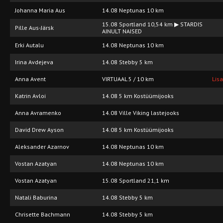
Johanna Maria Aus
14.08 Neptunas 10 km
15.08 Sportland 10,54 km ▶ STARDIS
Pille Aus-Järsk
AINULT NAISED
Erki Autalu
14.08 Neptunas 10 km
Irina Avdejeva
14.08 Stebby 5 km
Anna Avent
VIRTUAAL 5 / 10 km
Lis
Katrin Avloi
14.08 5 km Kostüümijooks
Anna Avramenko
14.08 Ville Viking lastejooks
David Drew Ayson
14.08 5 km Kostüümijooks
Aleksander Azarnov
14.08 Neptunas 10 km
Vostan Azatyan
14.08 Neptunas 10 km
Vostan Azatyan
15.08 Sportland 21,1 km
Natali Baburina
14.08 Stebby 5 km
Chrisette Bachmann
14.08 Stebby 5 km