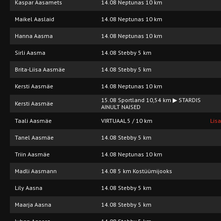
Kaspar Aasamets
14.08 Neptunas 10 km
Maikel Aaslaid
14.08 Neptunas 10 km
Hanna Aasma
14.08 Neptunas 10 km
Sirli Aasma
14.08 Stebby 5 km
Brita-Liisa Aasmäe
14.08 Stebby 5 km
Kersti Aasmäe
14.08 Neptunas 10 km
15.08 Sportland 10,54 km ▶ STARDIS
Kersti Aasmäe
AINULT NAISED
Taali Aasmäe
VIRTUAAL 5 / 10 km
Lis
Tanel Aasmäe
14.08 Stebby 5 km
Triin Aasmäe
14.08 Neptunas 10 km
Madli Aasmann
14.08 5 km Kostüümijooks
Lily Aasna
14.08 Stebby 5 km
Maarja Aasna
14.08 Stebby 5 km