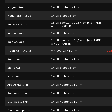
Magnar Aruoja
14.08 Neptunas 10 km
Helianora Arusoo
14.08 Stebby 5 km
15.08 Sportland 10,54 km ▶ STARDIS
Anne-Mai Arust
AINULT NAISED
Irina Aruvald
14.08 Stebby 5 km
15.08 Sportland 10,54 km ▶ STARDIS
Kairi Aruvald
AINULT NAISED
Moonika Aruvälja
VIRTUAAL 5 / 10 km
Lis
Anette Asi
14.08 Neptunas 10 km
Signe Asi
14.08 Stebby 5 km
Micah Asistores
14.08 Stebby 5 km
Aire Askileiskiri
14.08 Neptunas 10 km
Kadi Askileiskiri
14.08 Stebby 5 km
Olaf Askileiskiri
14.08 Neptunas 10 km
Diana Astapenko
14.08 Neptunas 10 km