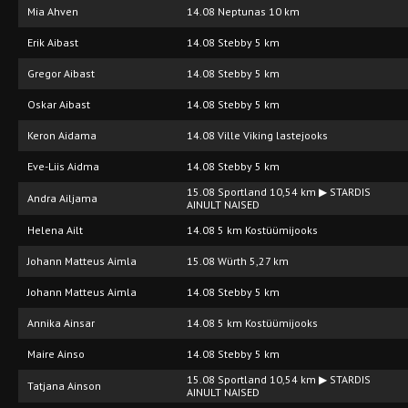
Mia Ahven
14.08 Neptunas 10 km
Erik Aibast
14.08 Stebby 5 km
Gregor Aibast
14.08 Stebby 5 km
Oskar Aibast
14.08 Stebby 5 km
Keron Aidama
14.08 Ville Viking lastejooks
Eve-Liis Aidma
14.08 Stebby 5 km
15.08 Sportland 10,54 km ▶ STARDIS
Andra Ailjama
AINULT NAISED
Helena Ailt
14.08 5 km Kostüümijooks
Johann Matteus Aimla
15.08 Würth 5,27 km
Johann Matteus Aimla
14.08 Stebby 5 km
Annika Ainsar
14.08 5 km Kostüümijooks
Maire Ainso
14.08 Stebby 5 km
15.08 Sportland 10,54 km ▶ STARDIS
Tatjana Ainson
AINULT NAISED