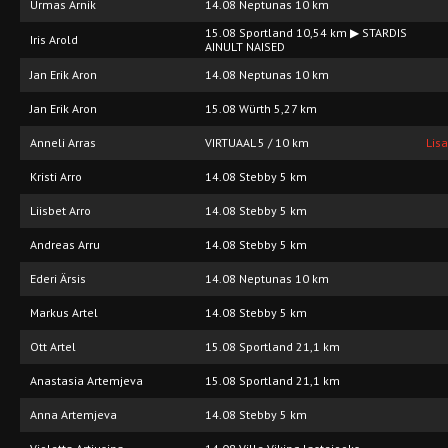
Urmas Arnik
14.08 Neptunas 10 km
15.08 Sportland 10,54 km ▶ STARDIS
Iris Arold
AINULT NAISED
Jan Erik Aron
14.08 Neptunas 10 km
Jan Erik Aron
15.08 Würth 5,27 km
Anneli Arras
VIRTUAAL 5 / 10 km
Lis
Kristi Arro
14.08 Stebby 5 km
Liisbet Arro
14.08 Stebby 5 km
Andreas Arru
14.08 Stebby 5 km
Ederi Ärsis
14.08 Neptunas 10 km
Markus Artel
14.08 Stebby 5 km
Ott Artel
15.08 Sportland 21,1 km
Anastasia Artemjeva
15.08 Sportland 21,1 km
Anna Artemjeva
14.08 Stebby 5 km