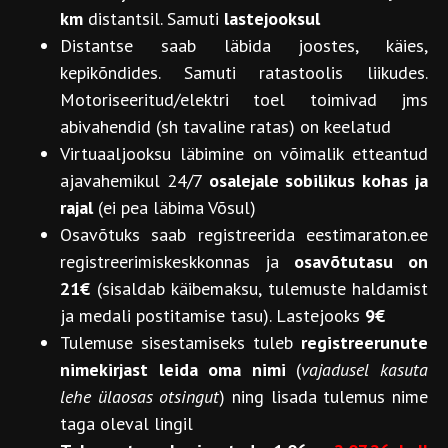
km
distantsil. Samuti
lastejooksul
Distantse saab läbida joostes, käies,
kepikõndides. Samuti ratastoolis liikudes.
Motoriseeritud/elektri toel toimivad jms
abivahendid (sh tavaline ratas) on keelatud
Virtuaaljooksu läbimine on võimalik etteantud
ajavahemikul 24/7
osalejale sobilikus kohas ja
rajal
(ei pea läbima Võsul)
Osavõtuks saab registreerida eestimaraton.ee
registreerimiskeskkonnas ja
osavõtutasu on
21€
(sisaldab käibemaksu, tulemuste haldamist
ja medali postitamise tasu). Lastejooks
9€
Tulemuse sisestamiseks tuleb
registreerunute
nimekirjast leida oma nimi
(
vajadusel kasuta
lehe ülaosas otsingut
) ning lisada tulemus nime
taga oleval lingil