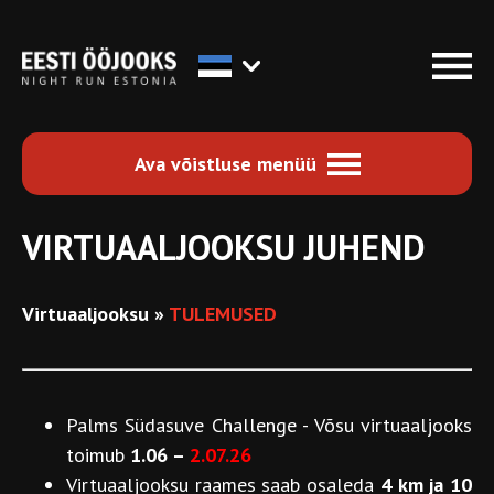
Ava võistluse menüü
VIRTUAALJOOKSU JUHEND
Virtuaaljooksu »
TULEMUSED
Palms Südasuve Challenge - Võsu virtuaaljooks
toimub
1.06 –
2.07.26
Virtuaaljooksu raames saab osaleda
4 km ja 10