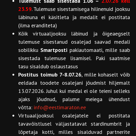
Tulemust saab sisestada 1.06 –
2.07.26 kell
23.59
. Tulemuse sisestamisega hilinenuid jooksu
läbinuna ei käsitleta ja medalit ei postitata
(ilma eranditeta)
Kõik virtuaaljooksu läbinud ja õigeaegselt
tulemuse sisestanud osalejad saavad medali
sobilikku
Smartposti
pakiautomaati, mille saab
sisestada tulemuse lisamisel. Paki saatmise
tasu sisaldub oslaustasus
Postitus toimub 7-8.07.26
, mille kohaselt võib
eeldada toodete osalejani jõudmist hiljemalt
13.07.2026. Juhul kui medal ei ole teieni selleks
ajaks jõudnud, palume meiega ühendust
võtta:
info@eestimaraton.ee
Virtuaaljooksul osalejatele ei postitata
tavavõistlusel väljastatavat stardinumbrit ja
lõpetaja kotti, milles sisalduvad partnerite