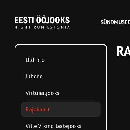
SÜNDMUSE
R
Üldinfo
.
Juhend
Virtuaaljooks
Rajakaart
Ville Viking lastejooks