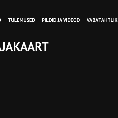
D
TULEMUSED
PILDID JA VIDEOD
VABATAHTLIK
AJAKAART