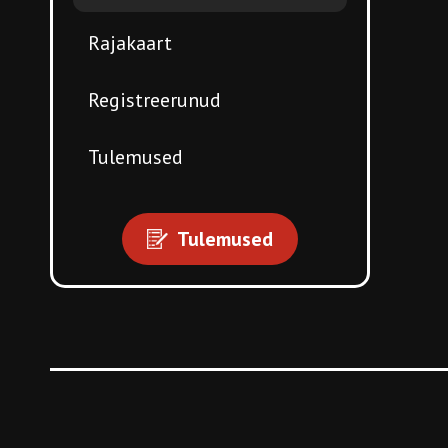
Rajakaart
Registreerunud
Tulemused
Tulemused