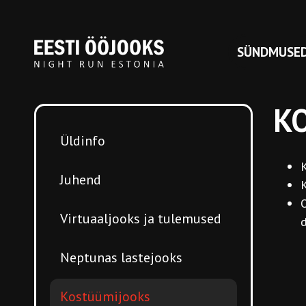
SÜNDMUSE
K
Üldinfo
K
Juhend
K
O
Virtuaaljooks ja tulemused
d
Neptunas lastejooks
Kostüümijooks