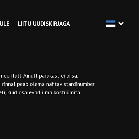
ULE
LIITU UUDISKIRJAGA
ritult. Ainult parukast ei piisa.
d rinnal peab olema nähtav stardinumber
i, kuid osalevad ilma kostüümita,