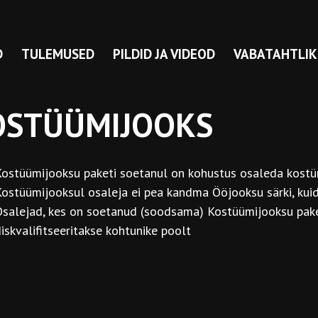
D
TULEMUSED
PILDID JA VIDEOD
VABATAHTLIK
OSTÜÜMIJOOKS
ostüümijooksu paketi soetanul on kohustus osaleda kostümee
ostüümijooksul osaleja ei pea kandma Ööjooksu särki, kui
salejad, kes on soetanud (soodsama) Kostüümijooksu paket
iskvalifitseeritakse kohtunike poolt