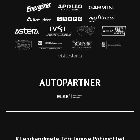
AUTOPARTNER
Kliendiandmete Töötlemise Põhimõtted